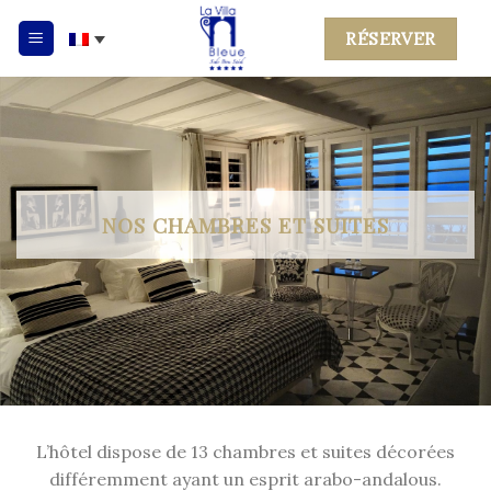
Skip
RÉSERVER
to
content
NOS CHAMBRES ET SUITES
L’hôtel dispose de 13 chambres et suites décorées
différemment ayant un esprit arabo-andalous.