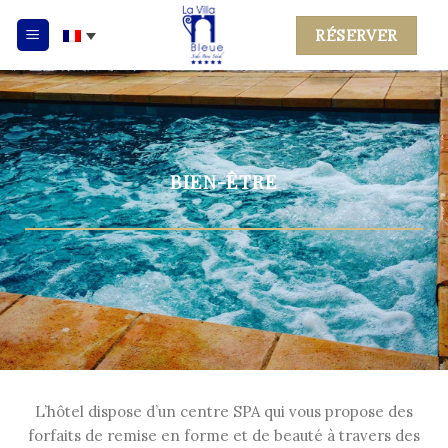
Skip
RÉSERVER
to
content
BIEN-ÊTRE
L’hôtel dispose d’un centre SPA qui vous propose des
forfaits de remise en forme et de beauté à travers des